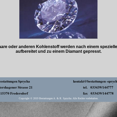
are oder anderen Kohlenstoff werden nach einem spezielle
aufbereitet und zu einem Diamant gepresst.
estattungen Sprycha
kontakt@bestattungen -sprych
tershagener Strasse 21
tel. 033439/144777
15370 Fredersdorf
fax 033439/144778
Copyright © 2019 Bestattungen A. & R. Sprycha. Alle Rechte vorbehalten.